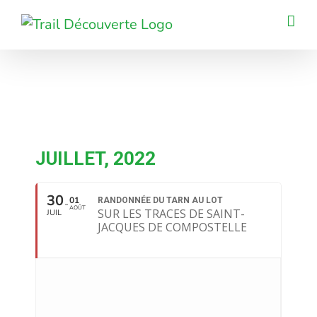
Passer
au
contenu
JUILLET, 2022
30
01
RANDONNÉE DU TARN AU LOT
AOÛT
SUR LES TRACES DE SAINT-
JUIL
JACQUES DE COMPOSTELLE