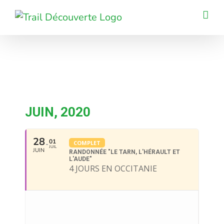
Passer
au
contenu
JUIN, 2020
28
01
COMPLET
JUIL
JUIN
RANDONNÉE "LE TARN, L'HÉRAULT ET
L'AUDE"
4 JOURS EN OCCITANIE