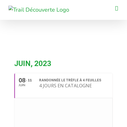
Passer
au
contenu
JUIN, 2023
08
11
RANDONNÉE LE TRÈFLE À 4 FEUILLES
4 JOURS EN CATALOGNE
JUIN