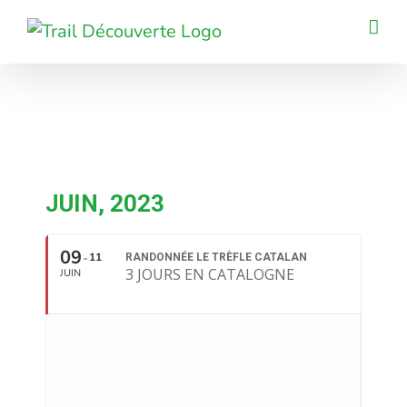
Passer
au
contenu
JUIN, 2023
09
11
RANDONNÉE LE TRÈFLE CATALAN
3 JOURS EN CATALOGNE
JUIN