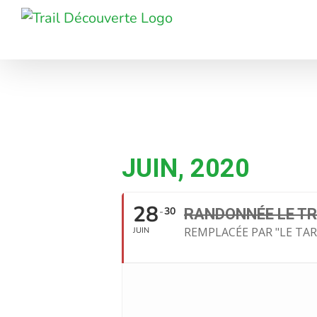
Passer
au
contenu
JUIN, 2020
28
30
RANDONNÉE LE T
REMPLACÉE PAR "LE TAR
JUIN