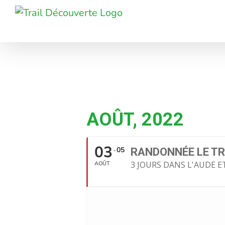
Passer
au
contenu
AOÛT, 2022
03
05
RANDONNÉE LE TR
3 JOURS DANS L'AUDE E
AOÛT