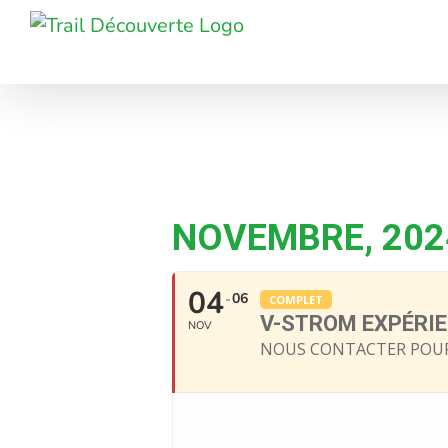
Passer
au
contenu
NOVEMBRE, 202
04
06
COMPLET
V-STROM EXPÉRI
NOV
NOUS CONTACTER POUR