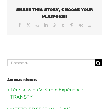
Share This Story, Choose Your
Platform!
Facebook
X
Reddit
LinkedIn
WhatsApp
Tumblr
Pinterest
Vk
Email
Rechercher:
Articles récents
1ère session V-Strom Expérience
TRANSPY