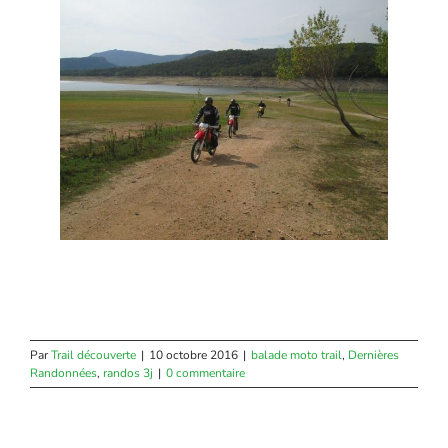
Par
Trail découverte
|
10 octobre 2016
|
balade moto trail
,
Dernières
Randonnées
,
randos 3j
|
0 commentaire