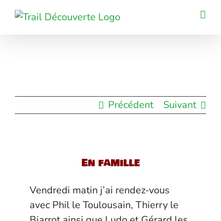
Passer
au
contenu
Précédent
Suivant
En famille
Vendredi matin j’ai rendez-vous
avec Phil le Toulousain, Thierry le
Biarrot ainsi que Ludo et Gérard les