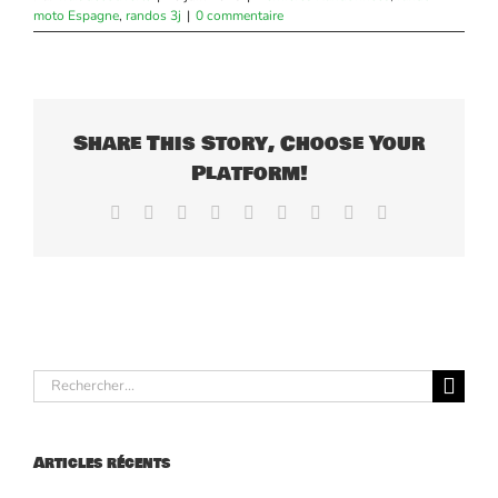
moto Espagne
,
randos 3j
|
0 commentaire
Share This Story, Choose Your
Platform!
Facebook
X
Reddit
LinkedIn
WhatsApp
Tumblr
Pinterest
Vk
Email
Rechercher:
Articles récents