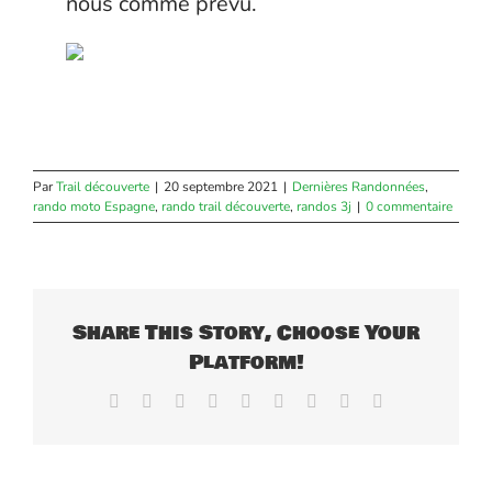
nous comme prévu.
Par
Trail découverte
|
20 septembre 2021
|
Dernières Randonnées
,
rando moto Espagne
,
rando trail découverte
,
randos 3j
|
0 commentaire
Share This Story, Choose Your
Platform!
Facebook
X
Reddit
LinkedIn
WhatsApp
Tumblr
Pinterest
Vk
Email