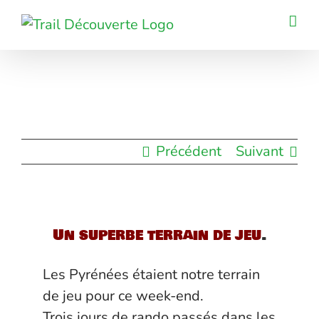
Passer
au
contenu
Précédent
Suivant
Un superbe terrain de jeu
.
Les Pyrénées étaient notre terrain
de jeu pour ce week-end.
Trois jours de rando passés dans les