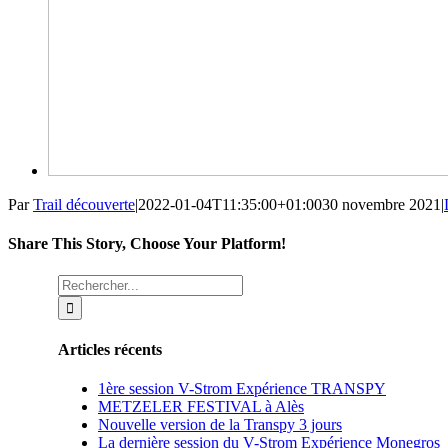
Par
Trail découverte
|
2022-01-04T11:35:00+01:00
30 novembre 2021
|
Share This Story, Choose Your Platform!
Facebook
X
Reddit
LinkedIn
WhatsApp
Tumblr
Pinterest
Vk
Email
Rechercher:
Articles récents
1ère session V-Strom Expérience TRANSPY
METZELER FESTIVAL à Alès
Nouvelle version de la Transpy 3 jours
La dernière session du V-Strom Expérience Monegros