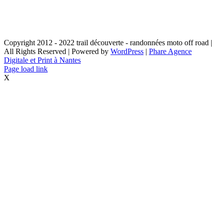
Copyright 2012 - 2022 trail découverte - randonnées moto off road |
All Rights Reserved | Powered by
WordPress
|
Phare Agence
Digitale et Print à Nantes
Page load link
X
Aller
en
haut