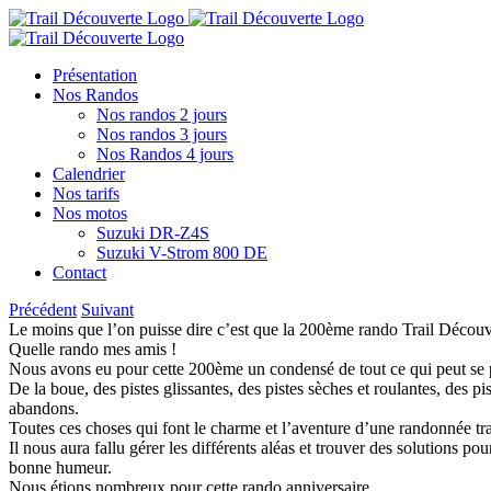
Passer
au
contenu
Présentation
Nos Randos
Nos randos 2 jours
Nos randos 3 jours
Nos Randos 4 jours
Calendrier
Nos tarifs
Nos motos
Suzuki DR-Z4S
Suzuki V-Strom 800 DE
Contact
Précédent
Suivant
Le moins que l’on puisse dire c’est que la 200ème rando Trail Découve
Quelle rando mes amis !
Nous avons eu pour cette 200ème un condensé de tout ce qui peut se p
De la boue, des pistes glissantes, des pistes sèches et roulantes, des pi
abandons.
Toutes ces choses qui font le charme et l’aventure d’une randonnée tra
Il nous aura fallu gérer les différents aléas et trouver des solutions 
bonne humeur.
Nous étions nombreux pour cette rando anniversaire.