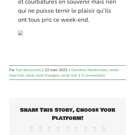
et courbatures en souvenir mais rien
qui ne puisse ternir le plaisir qu’ils
ont tous pris ce week-end.
Par
Trail découverte
|
22 mars 2023
|
Dernières Randonnées
,
rando
maxi trail
,
rando moto Espagne
,
rando trail
|
0 commentaire
Share This Story, Choose Your
Platform!
Facebook
X
Reddit
LinkedIn
WhatsApp
Tumblr
Pinterest
Vk
Email