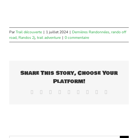
Par
Trail découverte
|
1 juillet 2024
|
Dernières Randonnées
,
rando off
road
,
Randos 2j
,
trail adventure
|
0 commentaire
Share This Story, Choose Your
Platform!
Facebook
X
Reddit
LinkedIn
WhatsApp
Tumblr
Pinterest
Vk
Email