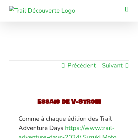
Passer
au
contenu
Précédent
Suivant
Essais de V-Strom
Comme à chaque édition des Trail
Adventure Days
https://www.trail-
adventure-days-2024/
Suzuki Moto