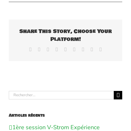
Share This Story, Choose Your
Platform!
Facebook
X
Reddit
LinkedIn
WhatsApp
Tumblr
Pinterest
Vk
Email
Rechercher:
Articles récents
1ère session V-Strom Expérience