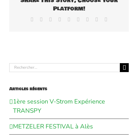
Share This Story, Choose Your
Platform!
Facebook
X
Reddit
LinkedIn
WhatsApp
Tumblr
Pinterest
Vk
Email
Rechercher:
Articles récents
1ère session V-Strom Expérience
TRANSPY
METZELER FESTIVAL à Alès