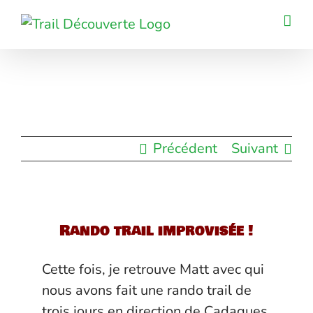
Passer
au
contenu
Précédent
Suivant
Rando trail improvisée !
Cette fois, je retrouve Matt avec qui
nous avons fait une rando trail de
trois jours en direction de Cadaques