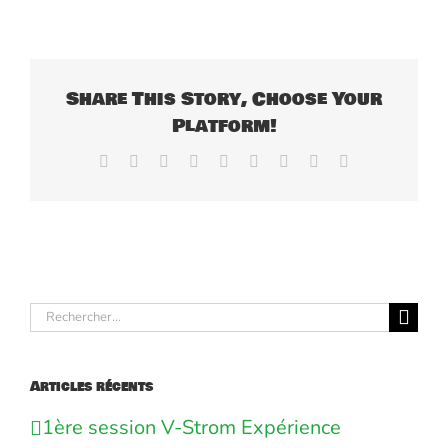
Share This Story, Choose Your
Platform!
Facebook
X
Reddit
LinkedIn
WhatsApp
Tumblr
Pinterest
Vk
Email
Rechercher:
Articles récents
1ère session V-Strom Expérience