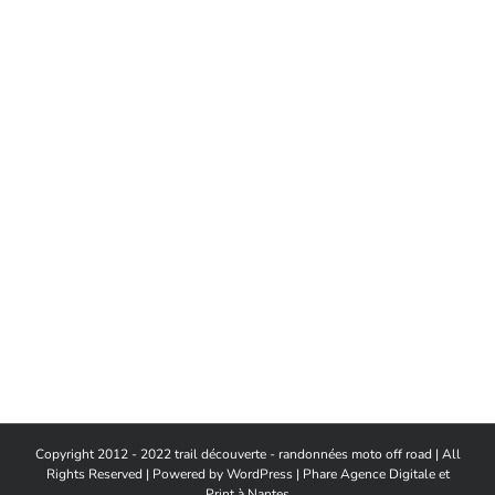
Copyright 2012 - 2022 trail découverte - randonnées moto off road | All
Rights Reserved | Powered by
WordPress
|
Phare Agence Digitale et
Print à Nantes