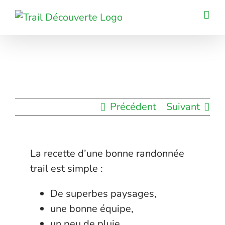
Passer
au
contenu
Précédent
Suivant
La recette d’une bonne randonnée
trail est simple :
De superbes paysages,
une bonne équipe,
un peu de pluie,