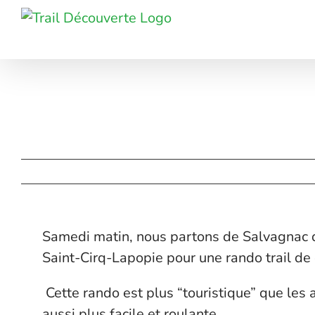
Passer
au
contenu
Samedi matin, nous partons de Salvagnac da
Saint-Cirq-Lapopie pour une rando trail de 
Cette rando est plus “touristique” que les 
aussi plus facile et roulante.