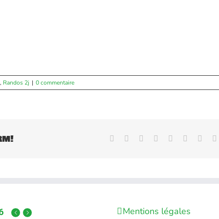
,
Randos 2j
|
0 commentaire
rm!
Facebook
X
Reddit
LinkedIn
WhatsApp
Tumblr
Pinte
Mentions légales
6