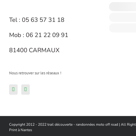
Tel : 05 63 57 31 18
Mob : 06 21 22 09 91
81400 CARMAUX
Nous retrouver sur les réseaux !
Copyright 2012 - 2022 trail découverte - randonnées moto off road | All Rig
Print à Nantes