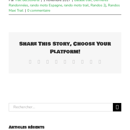
Par
Trail découverte
|
1 novembre 2017
|
balade trail
,
Dernières
Randonnées
,
rando moto Espagne
,
rando moto trail
,
Randos 2j
,
Randos
Maxi Trail
|
0 commentaire
Share This Story, Choose Your
Platform!
Facebook
X
Reddit
LinkedIn
WhatsApp
Tumblr
Pinterest
Vk
Email
Rechercher:
Articles récents