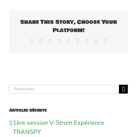
Share This Story, Choose Your
Platform!
Facebook
X
Reddit
LinkedIn
WhatsApp
Tumblr
Pinterest
Vk
Email
Rechercher:
Articles récents
1ère session V-Strom Expérience
TRANSPY