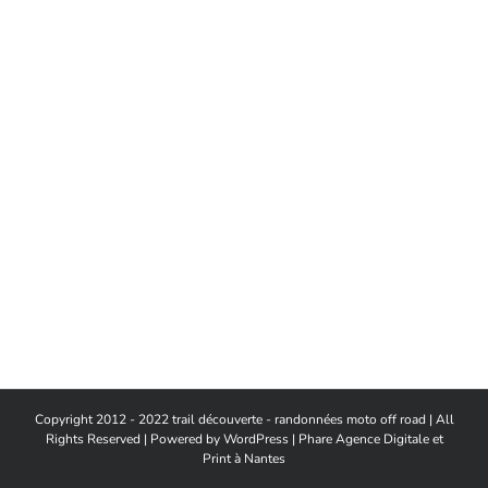
Copyright 2012 - 2022 trail découverte - randonnées moto off road | All
Rights Reserved | Powered by
WordPress
|
Phare Agence Digitale et
Print à Nantes