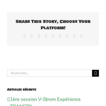
Share This Story, Choose Your
Platform!
Facebook
X
Reddit
LinkedIn
WhatsApp
Tumblr
Pinterest
Vk
Email
Rechercher:
Articles récents
1ère session V-Strom Expérience