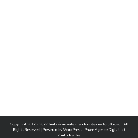
Copyright 2012 - 2022 trail découverte - randonnées moto off road | All
Rights Reserved | Powered by
WordPress
|
Phare Agence Digitale et
Print à Nantes