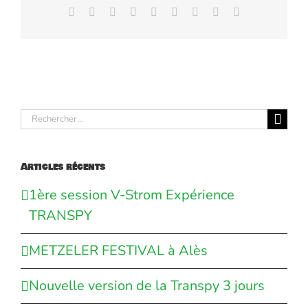
Facebook
X
Reddit
LinkedIn
WhatsApp
Tumblr
Pinterest
Vk
Email
Rechercher:
Articles récents
1ère session V-Strom Expérience
TRANSPY
METZELER FESTIVAL à Alès
Nouvelle version de la Transpy 3 jours