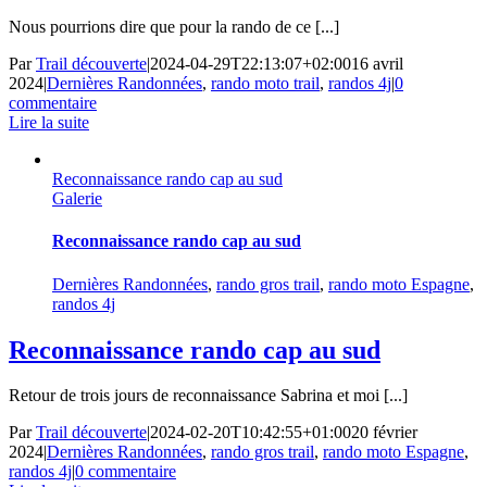
Nous pourrions dire que pour la rando de ce [...]
Par
Trail découverte
|
2024-04-29T22:13:07+02:00
16 avril
2024
|
Dernières Randonnées
,
rando moto trail
,
randos 4j
|
0
commentaire
Lire la suite
Reconnaissance rando cap au sud
Galerie
Reconnaissance rando cap au sud
Dernières Randonnées
,
rando gros trail
,
rando moto Espagne
,
randos 4j
Reconnaissance rando cap au sud
Retour de trois jours de reconnaissance Sabrina et moi [...]
Par
Trail découverte
|
2024-02-20T10:42:55+01:00
20 février
2024
|
Dernières Randonnées
,
rando gros trail
,
rando moto Espagne
,
randos 4j
|
0 commentaire