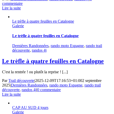
commentaire
Lire la suite
Le trèfle à quatre feuilles en Catalogne
Galerie
Le trèfle à quatre feuilles en Catalogne
Dernières Randonnées
,
rando moto Espagne
,
rando trail
découverte
,
randos 4j
Le trèfle à quatre feuilles en Catalogne
C'est la rentrée ! ou plutôt la reprise ! [...]
Par
Trail découverte
|
2025-12-09T17:16:53+01:00
2 septembre
2025
|
Dernières Randonnées
,
rando moto Espagne
,
rando trail
découverte
,
randos 4j
|
0 commentaire
Lire la suite
CAP AU SUD 4 jours
Galerie