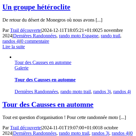
Un groupe hétéroclite
De retour du désert de Monegros où nous avons [...]
Par
Trail découverte
|
2024-12-11T18:05:21+01:00
25 novembre
2024
|
Dernières Randonnées
,
rando moto Espagne
,
rando trail
,
randos 4j
|
0 commentaire
Lire la suite
Tour des Causses en automne
Galerie
Tour des Causses en automne
Dernières Randonnées
,
rando moto trail
,
randos 3j
,
randos 4j
Tour des Causses en automne
Tout est question d'organisation ! Pour cette randonnée moto [...]
Par
Trail découverte
|
2024-11-01T19:07:00+01:00
18 octobre
2024
|
Dernières Randonnées
,
rando moto trail
,
randos 3j
,
randos 4j
|
0