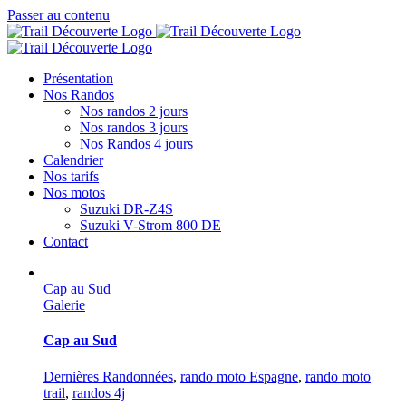
Passer au contenu
Présentation
Nos Randos
Nos randos 2 jours
Nos randos 3 jours
Nos Randos 4 jours
Calendrier
Nos tarifs
Nos motos
Suzuki DR-Z4S
Suzuki V-Strom 800 DE
Contact
Cap au Sud
Galerie
Cap au Sud
Dernières Randonnées
,
rando moto Espagne
,
rando moto
trail
,
randos 4j