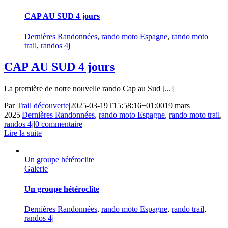
CAP AU SUD 4 jours
Dernières Randonnées
,
rando moto Espagne
,
rando moto
trail
,
randos 4j
CAP AU SUD 4 jours
La première de notre nouvelle rando Cap au Sud [...]
Par
Trail découverte
|
2025-03-19T15:58:16+01:00
19 mars
2025
|
Dernières Randonnées
,
rando moto Espagne
,
rando moto trail
,
randos 4j
|
0 commentaire
Lire la suite
Un groupe hétéroclite
Galerie
Un groupe hétéroclite
Dernières Randonnées
,
rando moto Espagne
,
rando trail
,
randos 4j