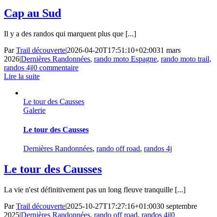
Cap au Sud
Il y a des randos qui marquent plus que [...]
Par
Trail découverte
|
2026-04-20T17:51:10+02:00
31 mars
2026
|
Dernières Randonnées
,
rando moto Espagne
,
rando moto trail
,
randos 4j
|
0 commentaire
Lire la suite
Le tour des Causses
Galerie
Le tour des Causses
Dernières Randonnées
,
rando off road
,
randos 4j
Le tour des Causses
La vie n'est définitivement pas un long fleuve tranquille [...]
Par
Trail découverte
|
2025-10-27T17:27:16+01:00
30 septembre
2025
|
Dernières Randonnées
,
rando off road
,
randos 4j
|
0