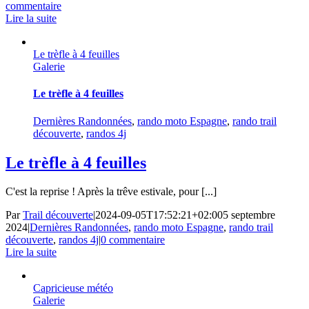
commentaire
Lire la suite
Le trèfle à 4 feuilles
Galerie
Le trèfle à 4 feuilles
Dernières Randonnées
,
rando moto Espagne
,
rando trail
découverte
,
randos 4j
Le trèfle à 4 feuilles
C'est la reprise ! Après la trêve estivale, pour [...]
Par
Trail découverte
|
2024-09-05T17:52:21+02:00
5 septembre
2024
|
Dernières Randonnées
,
rando moto Espagne
,
rando trail
découverte
,
randos 4j
|
0 commentaire
Lire la suite
Capricieuse météo
Galerie