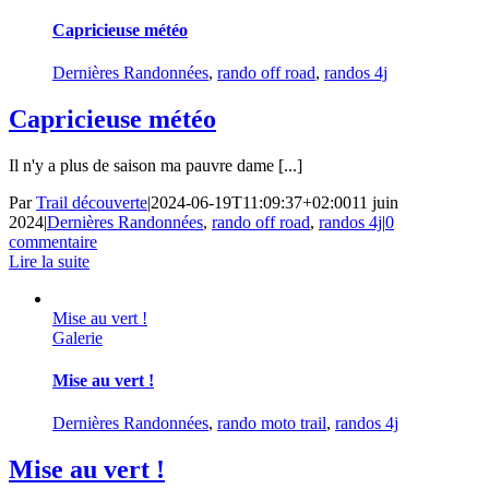
Capricieuse météo
Dernières Randonnées
,
rando off road
,
randos 4j
Capricieuse météo
Il n'y a plus de saison ma pauvre dame [...]
Par
Trail découverte
|
2024-06-19T11:09:37+02:00
11 juin
2024
|
Dernières Randonnées
,
rando off road
,
randos 4j
|
0
commentaire
Lire la suite
Mise au vert !
Galerie
Mise au vert !
Dernières Randonnées
,
rando moto trail
,
randos 4j
Mise au vert !