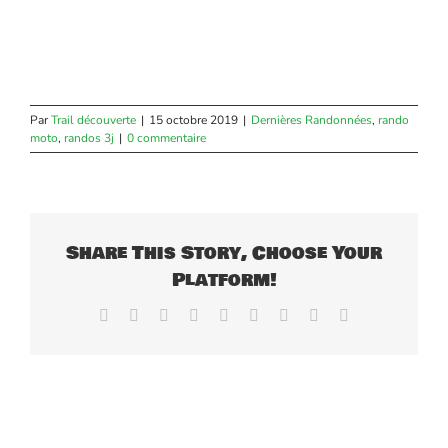
Par
Trail découverte
|
15 octobre 2019
|
Dernières Randonnées
,
rando
moto
,
randos 3j
|
0 commentaire
Share This Story, Choose Your
Platform!
Facebook
X
Reddit
LinkedIn
WhatsApp
Tumblr
Pinterest
Vk
Email