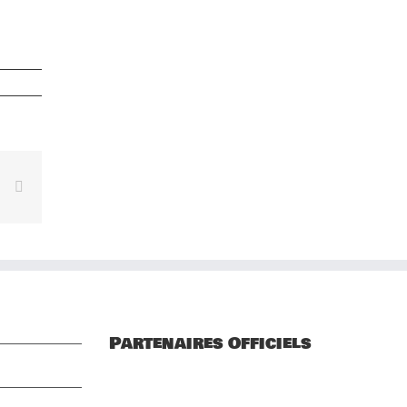
rest
Vk
Email
Partenaires Officiels