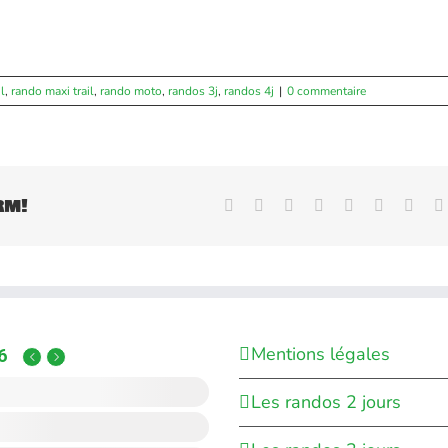
l
,
rando maxi trail
,
rando moto
,
randos 3j
,
randos 4j
|
0 commentaire
rm!
Facebook
X
Reddit
LinkedIn
WhatsApp
Tumblr
Pinte
Mentions légales
6
Les randos 2 jours