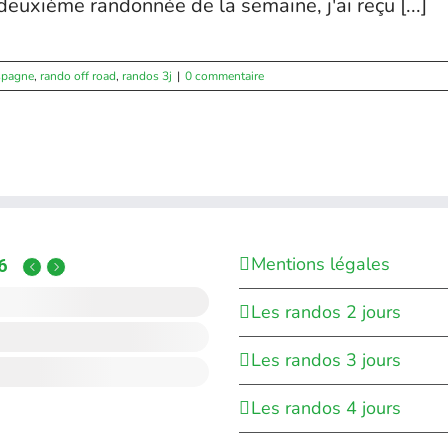
deuxième randonnée de la semaine, j'ai reçu [...]
spagne
,
rando off road
,
randos 3j
|
0 commentaire
Mentions légales
6
Les randos 2 jours
Les randos 3 jours
Les randos 4 jours