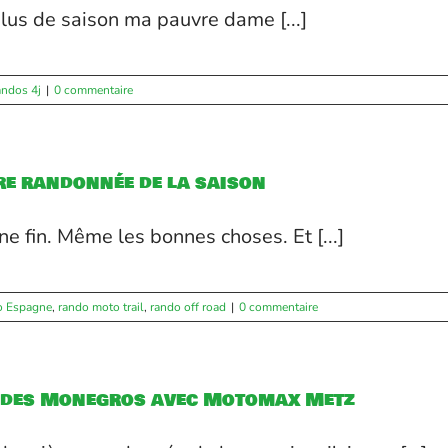
 plus de saison ma pauvre dame [...]
andos 4j
|
0 commentaire
re randonnée de la saison
ne fin. Même les bonnes choses. Et [...]
o Espagne
,
rando moto trail
,
rando off road
|
0 commentaire
 des Monegros avec Motomax Metz