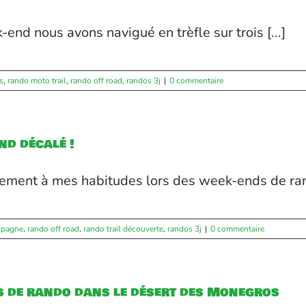
end nous avons navigué en trèfle sur trois [...]
s
,
rando moto trail
,
rando off road
,
randos 3j
|
0 commentaire
nd décalé !
rement à mes habitudes lors des week-ends de rand
spagne
,
rando off road
,
rando trail découverte
,
randos 3j
|
0 commentaire
s de rando dans le désert des Monegros