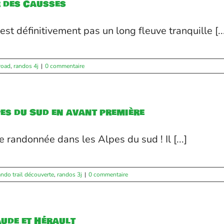
r des Causses
'est définitivement pas un long fleuve tranquille [..
road
,
randos 4j
|
0 commentaire
pes du Sud en avant première
 randonnée dans les Alpes du sud ! Il [...]
ando trail découverte
,
randos 3j
|
0 commentaire
Aude et Hérault