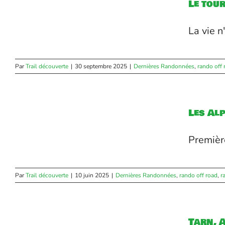
Le tou
La vie n
Par
Trail découverte
|
30 septembre 2025
|
Dernières Randonnées
,
rando off 
t
Les Al
l
Première
Par
Trail découverte
|
10 juin 2025
|
Dernières Randonnées
,
rando off road
,
r
Tarn, 