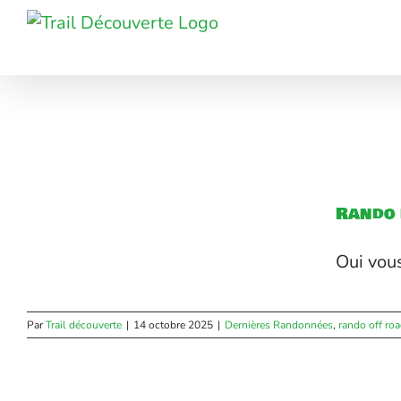
Passer
au
contenu
Rando 
Oui vous
Par
Trail découverte
|
14 octobre 2025
|
Dernières Randonnées
,
rando off ro