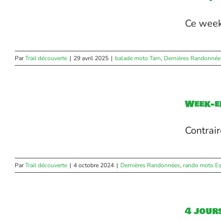
Ce week-
Par
Trail découverte
|
29 avril 2025
|
balade moto Tarn
,
Dernières Randonnée
Week-e
Contrai
Par
Trail découverte
|
4 octobre 2024
|
Dernières Randonnées
,
rando moto E
4 jour