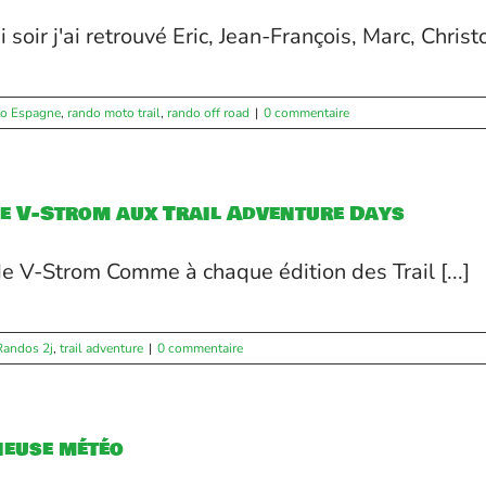
 soir j'ai retrouvé Eric, Jean-François, Marc, Christo
to Espagne
,
rando moto trail
,
rando off road
|
0 commentaire
de V-Strom aux Trail Adventure Days
e V-Strom Comme à chaque édition des Trail [...]
Randos 2j
,
trail adventure
|
0 commentaire
ieuse météo