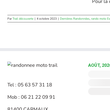
Pour la 
Par
Trail découverte
|
4 octobre 2023
|
Dernières Randonnées
,
rando moto E
AOÛT, 202
Tel : 05 63 57 31 18
Mob : 06 21 22 09 91
81400 CARMAUX