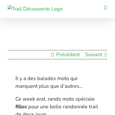
Passer
au
contenu
Précédent
Suivant
Il y a des balades moto qui
marquent plus que d’autres…
Ce week end, rando moto spéciale
filles
pour une belle randonnée trail
de deux jours.