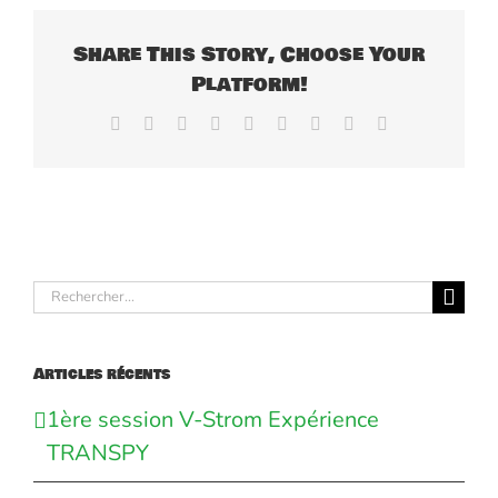
Share This Story, Choose Your
Platform!
Facebook
X
Reddit
LinkedIn
WhatsApp
Tumblr
Pinterest
Vk
Email
Rechercher:
Articles récents
1ère session V-Strom Expérience
TRANSPY