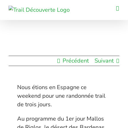
Passer
au
contenu
Précédent
Suivant
Nous étions en Espagne ce
weekend pour une randonnée trail
de trois jours.
Au programme du 1er jour Mallos
de Riglos, le désert des Bardenas