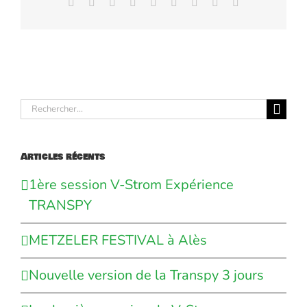
Facebook
X
Reddit
LinkedIn
WhatsApp
Tumblr
Pinterest
Vk
Email
Rechercher:
Articles récents
1ère session V-Strom Expérience
TRANSPY
METZELER FESTIVAL à Alès
Nouvelle version de la Transpy 3 jours