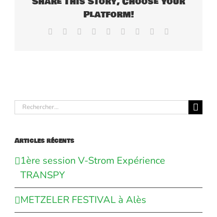
Share This Story, Choose Your
Platform!
Facebook
X
Reddit
LinkedIn
WhatsApp
Tumblr
Pinterest
Vk
Email
Rechercher:
Articles récents
1ère session V-Strom Expérience
TRANSPY
METZELER FESTIVAL à Alès