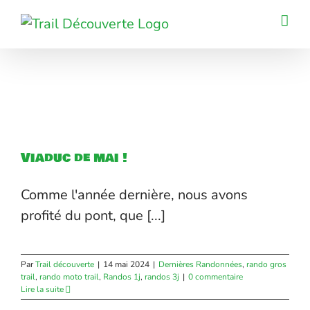
Passer
au
contenu
Viaduc de mai !
Comme l'année dernière, nous avons
profité du pont, que [...]
Par
Trail découverte
|
14 mai 2024
|
Dernières Randonnées
,
rando gros
trail
,
rando moto trail
,
Randos 1j
,
randos 3j
|
0 commentaire
Lire la suite