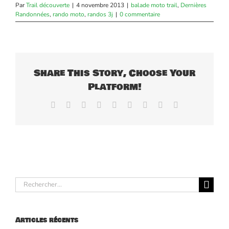
Par
Trail découverte
|
4 novembre 2013
|
balade moto trail
,
Dernières
Randonnées
,
rando moto
,
randos 3j
|
0 commentaire
Share This Story, Choose Your
Platform!
Facebook
X
Reddit
LinkedIn
WhatsApp
Tumblr
Pinterest
Vk
Email
Rechercher:
Articles récents