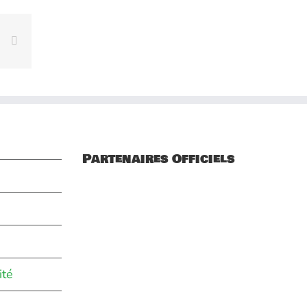
rest
Vk
Email
Partenaires Officiels
ité