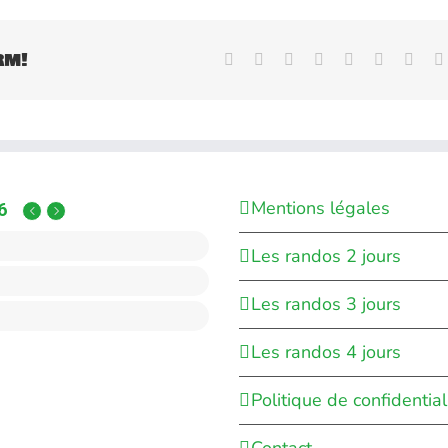
rm!
Facebook
X
Reddit
LinkedIn
WhatsApp
Tumblr
Pinte
Mentions légales
6
Les randos 2 jours
Les randos 3 jours
Les randos 4 jours
Politique de confidential