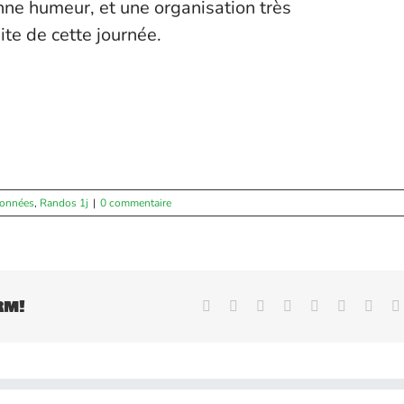
onne humeur, et une organisation très
te de cette journée.
données
,
Randos 1j
|
0 commentaire
rm!
Facebook
X
Reddit
LinkedIn
WhatsApp
Tumblr
Pinte