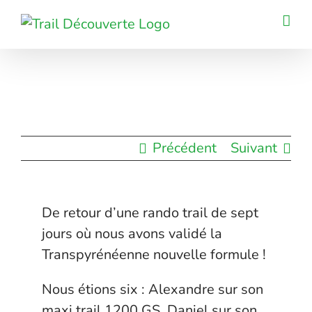
Passer
au
contenu
Précédent
Suivant
De retour d’une rando trail de sept
jours où nous avons validé la
Transpyrénéenne nouvelle formule !
Nous étions six : Alexandre sur son
maxi trail 1200 GS, Daniel sur son