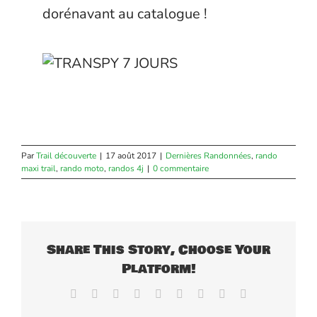
dorénavant au catalogue !
Par
Trail découverte
|
17 août 2017
|
Dernières Randonnées
,
rando
maxi trail
,
rando moto
,
randos 4j
|
0 commentaire
Share This Story, Choose Your
Platform!
Facebook
X
Reddit
LinkedIn
WhatsApp
Tumblr
Pinterest
Vk
Email