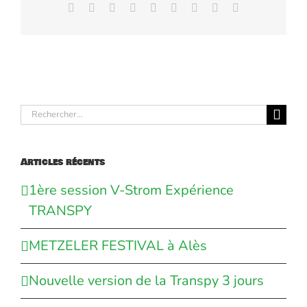
Facebook
X
Reddit
LinkedIn
WhatsApp
Tumblr
Pinterest
Vk
Email
Rechercher:
Articles récents
1ère session V-Strom Expérience
TRANSPY
METZELER FESTIVAL à Alès
Nouvelle version de la Transpy 3 jours