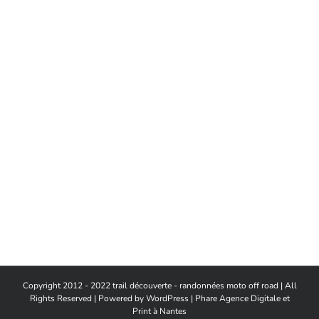
Copyright 2012 - 2022 trail découverte - randonnées moto off road | All
Rights Reserved | Powered by
WordPress
|
Phare Agence Digitale et
Print à Nantes