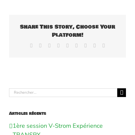
Share This Story, Choose Your
Platform!
Facebook
X
Reddit
LinkedIn
WhatsApp
Tumblr
Pinterest
Vk
Email
Rechercher:
Articles récents
1ère session V-Strom Expérience
TRANSPY