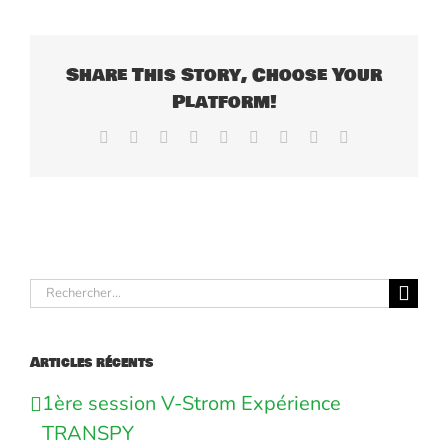
Share This Story, Choose Your
Platform!
Facebook
X
Reddit
LinkedIn
WhatsApp
Tumblr
Pinterest
Vk
Email
Rechercher:
Articles récents
1ère session V-Strom Expérience
TRANSPY