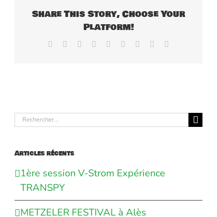
Share This Story, Choose Your
Platform!
Facebook
X
Reddit
LinkedIn
WhatsApp
Tumblr
Pinterest
Vk
Email
Rechercher:
Articles récents
1ère session V-Strom Expérience
TRANSPY
METZELER FESTIVAL à Alès