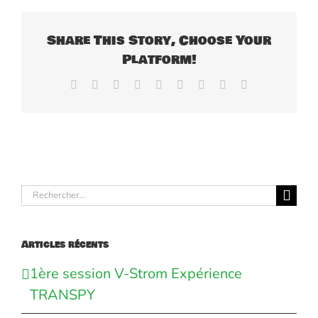
Share This Story, Choose Your
Platform!
Facebook
X
Reddit
LinkedIn
WhatsApp
Tumblr
Pinterest
Vk
Email
Rechercher:
Articles récents
1ère session V-Strom Expérience
TRANSPY