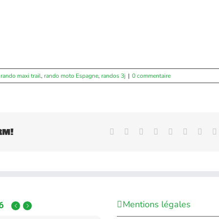
,
rando maxi trail
,
rando moto Espagne
,
randos 3j
|
0 commentaire
rm!
Facebook
X
Reddit
LinkedIn
WhatsApp
Tumblr
Pinte
Mentions légales
6