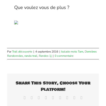
Que voulez vous de plus ?
Par
Trail découverte
|
4 septembre 2016
|
balade moto Tarn
,
Dernières
Randonnées
,
rando trail
,
Randos 1j
|
0 commentaire
Share This Story, Choose Your
Platform!
Facebook
X
Reddit
LinkedIn
WhatsApp
Tumblr
Pinterest
Vk
Email