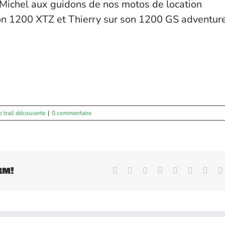
 Michel aux guidons de nos motos de location
son 1200 XTZ et Thierry sur son 1200 GS adventure
 trail découverte
|
0 commentaire
rm!
Facebook
X
Reddit
LinkedIn
WhatsApp
Tumblr
Pinte