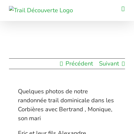
Passer
au
contenu
Précédent
Suivant
Quelques photos de notre
randonnée trail dominicale dans les
Corbières avec Bertrand , Monique,
son mari
Eric et leur fils Alexandre.