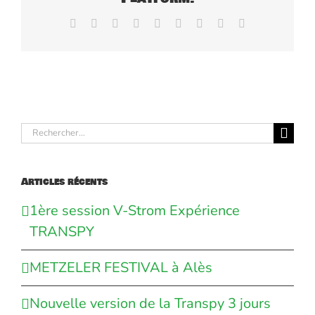
Facebook
X
Reddit
LinkedIn
WhatsApp
Tumblr
Pinterest
Vk
Email
Rechercher:
Articles récents
1ère session V-Strom Expérience
TRANSPY
METZELER FESTIVAL à Alès
Nouvelle version de la Transpy 3 jours