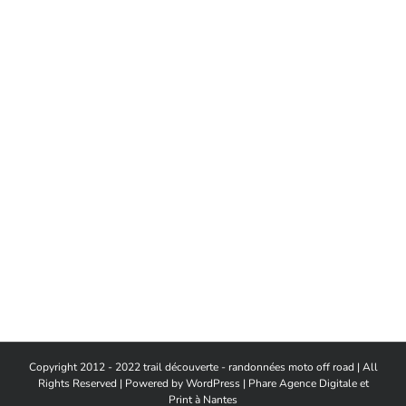
Copyright 2012 - 2022 trail découverte - randonnées moto off road | All
Rights Reserved | Powered by
WordPress
|
Phare Agence Digitale et
Print à Nantes