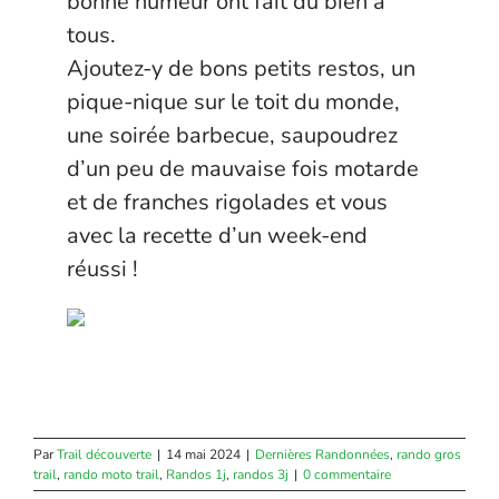
bonne humeur ont fait du bien à
tous.
Ajoutez-y de bons petits restos, un
pique-nique sur le toit du monde,
une soirée barbecue, saupoudrez
d’un peu de mauvaise fois motarde
et de franches rigolades et vous
avec la recette d’un week-end
réussi !
Par
Trail découverte
|
14 mai 2024
|
Dernières Randonnées
,
rando gros
trail
,
rando moto trail
,
Randos 1j
,
randos 3j
|
0 commentaire