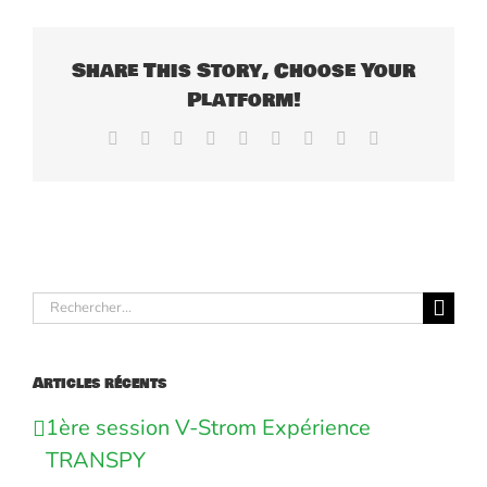
Share This Story, Choose Your
Platform!
Facebook
X
Reddit
LinkedIn
WhatsApp
Tumblr
Pinterest
Vk
Email
Rechercher:
Articles récents
1ère session V-Strom Expérience
TRANSPY