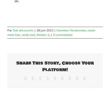
Par
Trail découverte
|
26 juin 2013
|
Dernières Randonnées
,
rando
moto trail
,
rando trail
,
Randos 1j
|
0 commentaire
Share This Story, Choose Your
Platform!
Facebook
X
Reddit
LinkedIn
WhatsApp
Tumblr
Pinterest
Vk
Email