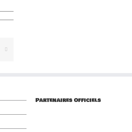
rest
Vk
Email
Partenaires Officiels