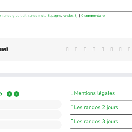
é
,
rando gros trail
,
rando moto Espagne
,
randos 3j
|
0 commentaire
rm!
Facebook
X
Reddit
LinkedIn
WhatsApp
Tumblr
Pinte
Mentions légales
6
Les randos 2 jours
Les randos 3 jours