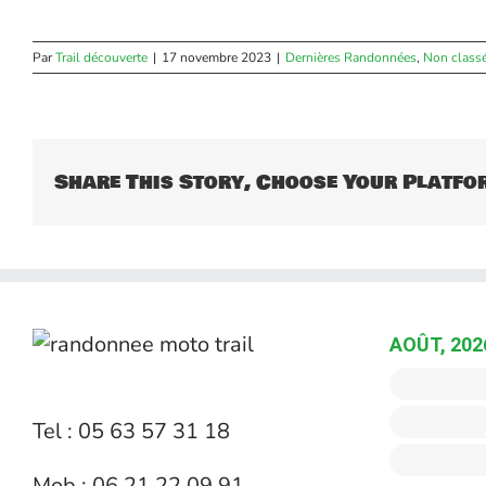
Par
Trail découverte
|
17 novembre 2023
|
Dernières Randonnées
,
Non class
Share This Story, Choose Your Platfo
AOÛT, 202
Tel : 05 63 57 31 18
Mob : 06 21 22 09 91