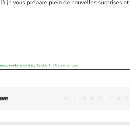
 là je vous prépare plein de nouvelles surprises et
nnées
,
rando moto trail
,
Randos 1j
|
0 commentaire
rm!
Facebook
X
Reddit
LinkedIn
WhatsApp
Tumblr
Pinte