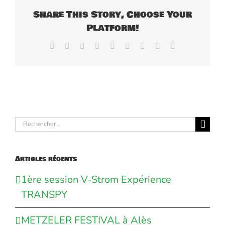
Share This Story, Choose Your
Platform!
Facebook
X
Reddit
LinkedIn
WhatsApp
Tumblr
Pinterest
Vk
Email
Rechercher:
Articles récents
1ère session V-Strom Expérience
TRANSPY
METZELER FESTIVAL à Alès