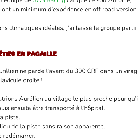
 l’équipe de
3AS Racing
car que ce soit
Antoine,
s ont un minimum d’expérience en off road version
ns climatiques idéales, j’ai laissé le groupe partir
éties en pagaille
urélien ne perde l’avant du 300 CRF dans un virag
lavicule droite !
rions Aurélien au village le plus proche pour qu’i
is ensuite être transporté à l’hôpital.
a piste.
lieu de la piste sans raison apparente.
de redémarrer.