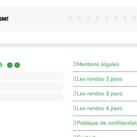
rm!
Facebook
X
Reddit
LinkedIn
WhatsApp
Tumblr
Pinte
Mentions légales
6
Les randos 2 jours
Les randos 3 jours
Les randos 4 jours
Politique de confidential