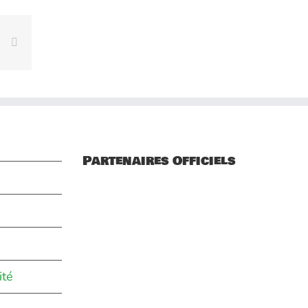
rest
Vk
Email
Partenaires Officiels
ité