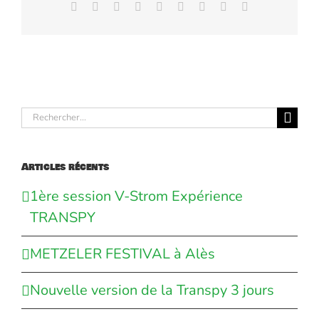
Facebook
X
Reddit
LinkedIn
WhatsApp
Tumblr
Pinterest
Vk
Email
Rechercher:
Articles récents
1ère session V-Strom Expérience
TRANSPY
METZELER FESTIVAL à Alès
Nouvelle version de la Transpy 3 jours